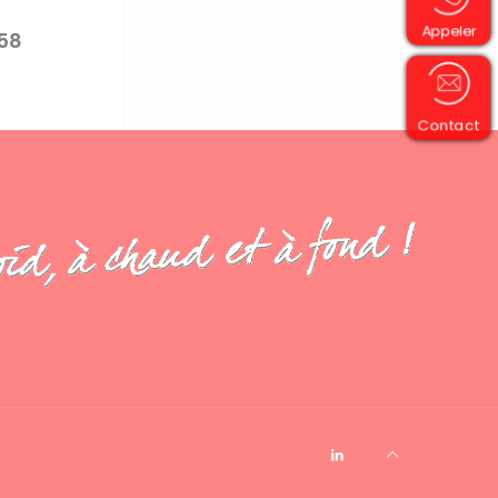
Appeler
.58
Contact