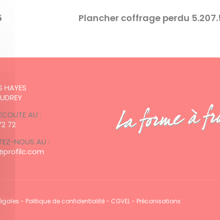
5
Plancher coffrage perdu 5.207
:
ES HAYES
AUDREY
ECOUTE AU :
72 72
EZ-NOUS AU :
profilc.com
légales
-
Politique de confidentialité
-
CGVEL
-
Préconisations