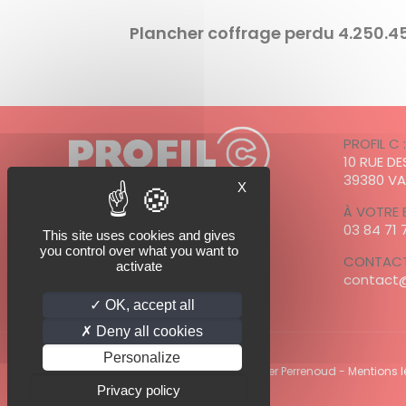
Plancher coffrage perdu 4.250.4
PROFIL C 
10 RUE D
39380 V
X
À VOTRE 
03 84 71 
This site uses cookies and gives
PROFIL C est adhérent à
you control over what you want to
CONTACT
activate
contact@
OK, accept all
Deny all cookies
Personalize
© 2022 PROFIl C - Photo Profil C / Olivier Perrenoud -
Mentions 
Privacy policy