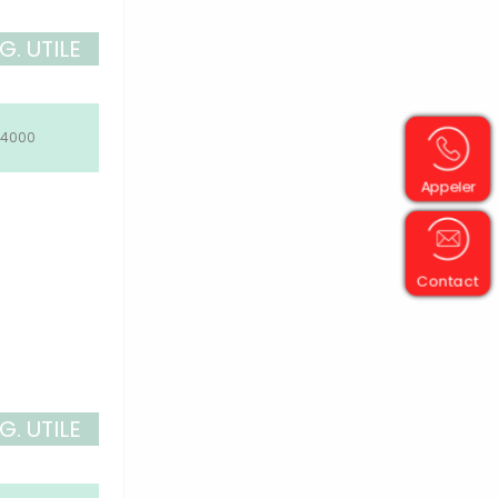
G. UTILE
4000
Appeler
Contact
G. UTILE