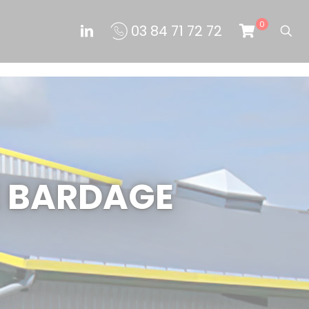
0
03 84 71 72 72
E BARDAGE