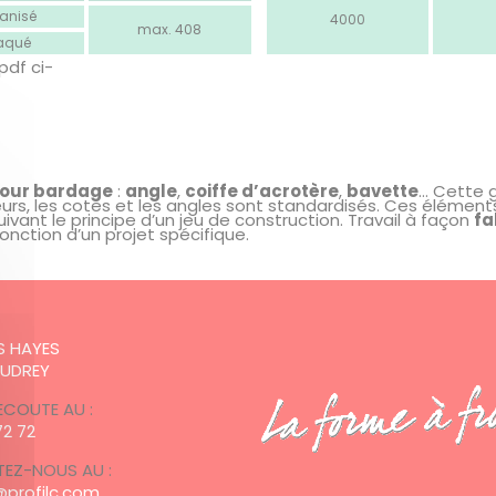
anisé
4000
max. 408
laqué
 pdf ci-
pour bardage
:
angle
,
coiffe d’acrotère
,
bavette
… Cette
eurs, les cotes et les angles sont standardisés. Ces élément
vant le principe d’un jeu de construction. Travail à façon
fa
onction d’un projet spécifique.
:
ES HAYES
AUDREY
ECOUTE AU :
72 72
EZ-NOUS AU :
profilc.com