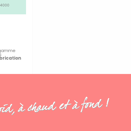
4000
 gamme
s
brication