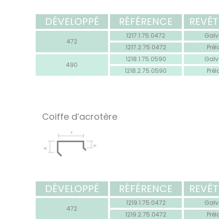
DÉVELOPPÉ
RÉFÉRENCE
REVÊ
1217.1.75.0472
Galv
472
1217.2.75.0472
Pré
1218.1.75.0590
Galv
490
1218.2.75.0590
Pré
Coiffe d’acrotère
DÉVELOPPÉ
RÉFÉRENCE
REVÊ
1219.1.75.0472
Galv
472
1219.2.75.0472
Pré