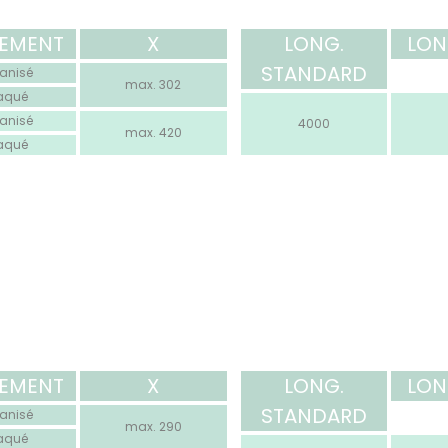
TEMENT
X
LONG.
LON
STANDARD
anisé
max. 302
laqué
anisé
4000
max. 420
laqué
TEMENT
X
LONG.
LON
STANDARD
anisé
max. 290
laqué