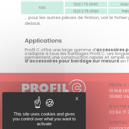
1220.1.75.0590
Galv
590
1220.2.75.0590
Pré
… pour les autres pièces de finition, voir le fichier
dessus.
Applications
Profil C offre une large gamme d’
accessoires 
s’adapte à tous les bardages Profil C. Les longu
permettent une construction rapide et simple sui
d’accessoires pour bardage sur mesure
en f
PROFIL C 
10 RUE D
39380 V
X
À VOTRE 
03 84 71 
This site uses cookies and gives
PROFIL C est adhérent à
you control over what you want to
CONTACT
activate
contact@