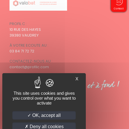
Contact
PROFIL C :
10 RUE DES HAYES
39380 VAUDREY
À VOTRE ECOUTE AU :
03 84 71 72 72
CONTACTEZ-NOUS AU :
contact@profilc.com
X
This site uses cookies and gives
you control over what you want to
activate
OK, accept all
Deny all cookies