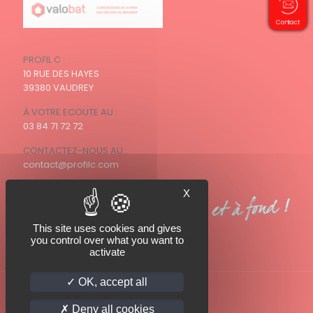
Contact
PROFIL C :
10 RUE DES HAYES
39380 VAUDREY
À VOTRE ECOUTE AU :
03 84 71 72 72
CONTACTEZ-NOUS AU :
contact@profilc.com
X
This site uses cookies and gives
you control over what you want to
activate
OK, accept all
Deny all cookies