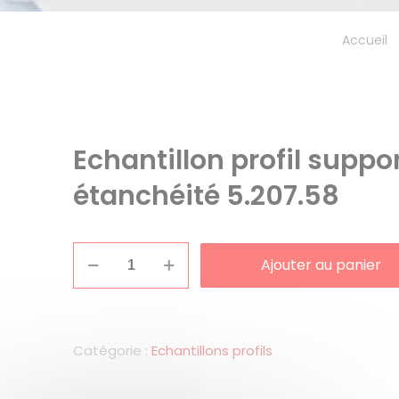
Accueil
Echantillon profil suppo
étanchéité 5.207.58
quantité
Ajouter au panier
de
Echantillon
profil
support
Catégorie :
Echantillons profils
étanchéité
5.207.58