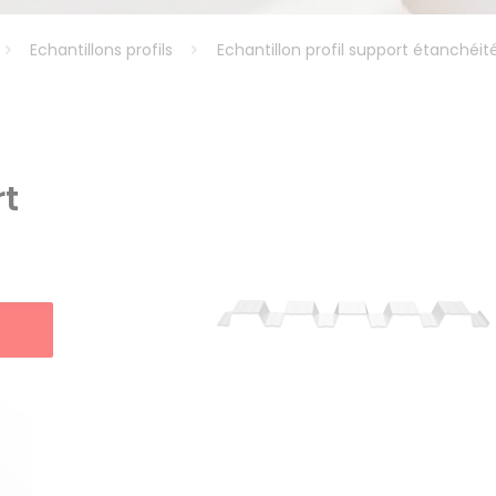
Echantillons profils
Echantillon profil support étanchéit
rt