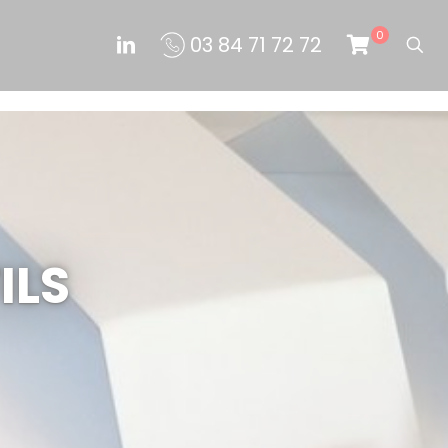
0
03 84 71 72 72
ILS