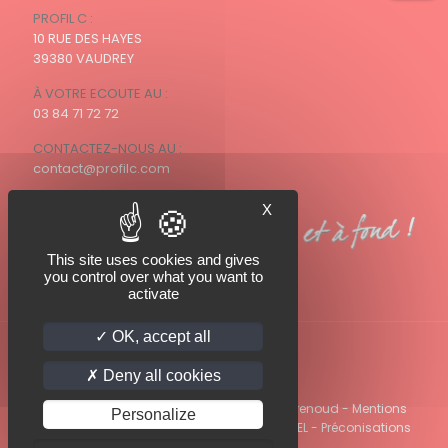
PROFIL C :
10 RUE DES HAYES
39380 VAUDREY
À VOTRE ECOUTE AU :
03 84 71 72 72
CONTACTEZ-NOUS AU :
contact@profilc.com
X
This site uses cookies and gives
you control over what you want to
activate
OK, accept all
Deny all cookies
© 2022 PROFIl C - Photo Profil C / Olivier Perrenoud -
Mentions
Personalize
légales
-
Politique de confidentialité
-
CGVEL
-
Préconisations