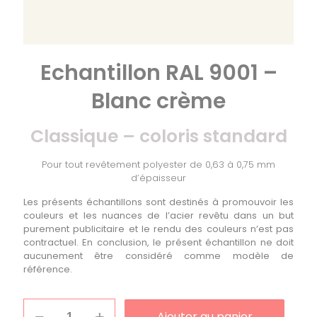
Echantillon RAL 9001 –
Blanc crème
Classique – coloris standard
Pour tout revêtement polyester de 0,63 à 0,75 mm
d’épaisseur
Les présents échantillons sont destinés à promouvoir les
couleurs et les nuances de l’acier revêtu dans un but
purement publicitaire et le rendu des couleurs n’est pas
contractuel. En conclusion, le présent échantillon ne doit
aucunement être considéré comme modèle de
référence.
quantité
Ajouter au panier