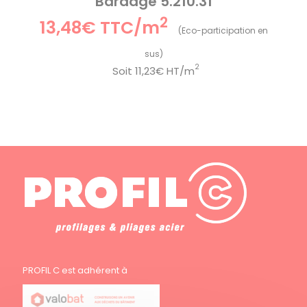
Bardage 5.210.31
2
13,48€ TTC/m
2
Soit
11,23€ HT/m
PROFIL C est adhérent à