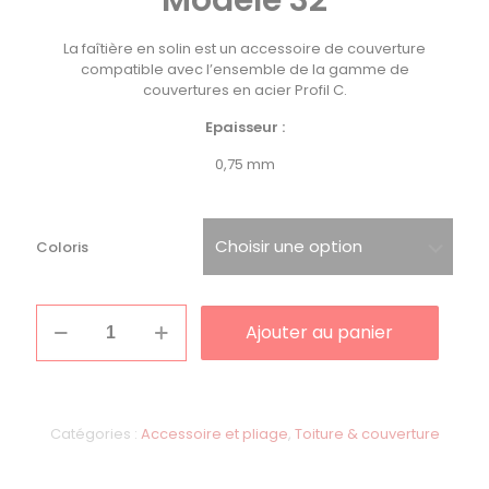
Modèle 32
La
faîtière en solin
est un accessoire de couverture
compatible avec l’ensemble de la gamme de
couvertures en acier Profil C.
Epaisseur :
0,75 mm
Coloris
quantité
Ajouter au panier
de
Faîtière
en
solin
-
Catégories :
Accessoire et pliage
,
Toiture & couverture
Modèle
32