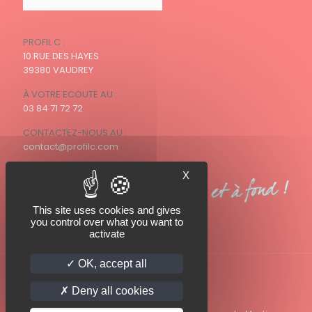
PROFIL C :
10 RUE DES HAYES
39380 VAUDREY
À VOTRE ECOUTE AU :
03 84 71 72 72
CONTACTEZ-NOUS AU :
contact@profilc.com
X
This site uses cookies and gives
you control over what you want to
activate
OK, accept all
Deny all cookies