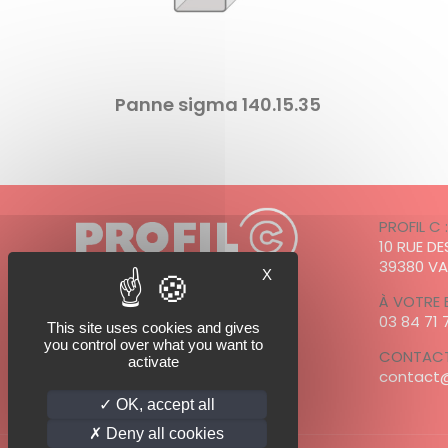
Panne sigma 140.15.35
PROFIL C 
10 RUE D
39380 V
X
À VOTRE 
03 84 71 
This site uses cookies and gives
PROFIL C est adhérent à
you control over what you want to
CONTACT
activate
contact@
OK, accept all
Deny all cookies