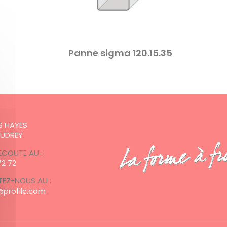
Panne sigma 120.15.35
:
ES HAYES
AUDREY
ECOUTE AU :
72 72
EZ-NOUS AU :
profilc.com