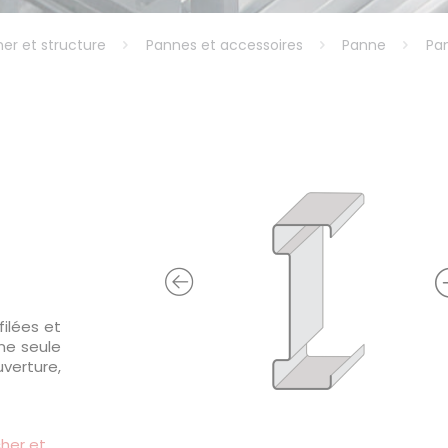
er et structure
Pannes et accessoires
Panne
Pan
1
filées et
une seule
verture,
her et