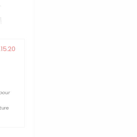
15.20
 pour
ture