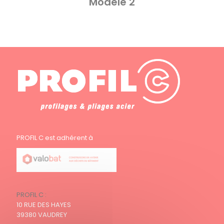
Modèle 2
PROFIL C est adhérent à
PROFIL C :
10 RUE DES HAYES
39380 VAUDREY