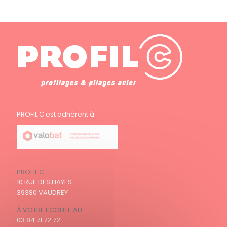
PROFIL C est adhérent à
PROFIL C :
10 RUE DES HAYES
39380 VAUDREY
À VOTRE ECOUTE AU :
03 84 71 72 72