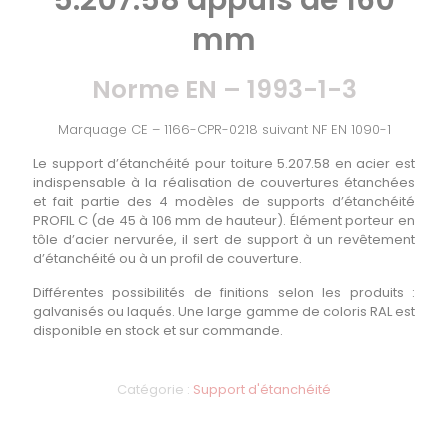
5.207.58 appuis de 160
mm
Norme EN – 1993-1-3
Marquage CE – 1166-CPR-0218 suivant NF EN 1090-1
Le
support d’étanchéité pour toiture 5.207.58 en acier
est
indispensable à la réalisation de couvertures étanchées
et fait partie des 4 modèles de supports d’étanchéité
PROFIL C (de 45 à 106 mm de hauteur). Élément porteur en
tôle d’acier nervurée, il sert de support à un revêtement
d’étanchéité ou à un profil de couverture.
Différentes possibilités de finitions selon les produits :
galvanisés ou laqués. Une large gamme de coloris RAL est
disponible en stock et sur commande.
Catégorie :
Support d'étanchéité