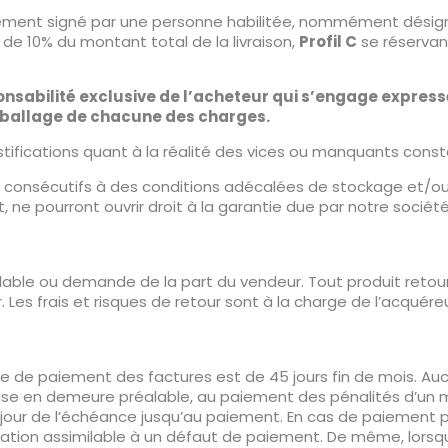
lement signé par une personne habilitée, nommément désignée.
de 10% du montant total de la livraison,
Profil C
se réservant
nsabilité exclusive de l’acheteur qui s’engage expres
emballage de chacune des charges.
justifications quant à la réalité des vices ou manquants const
rés consécutifs à des conditions adécalées de stockage et/o
 ne pourront ouvrir droit à la garantie due par notre société
able ou demande de la part du vendeur. Tout produit retourn
. Les frais et risques de retour sont à la charge de l’acquéreu
nce de paiement des factures est de 45 jours fin de mois. 
ise en demeure préalable, au paiement des pénalités d’un 
du jour de l’échéance jusqu’au paiement. En cas de paiement
tation assimilable à un défaut de paiement. De même, lors