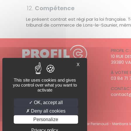
Compétence
Le présent contrat est régi par la loi française. 
tribunal de commerce de Lons-le-Saunier, même 
PROFIL C 
10 RUE D
39380 V
X
À VOTRE 
03 84 71 
This site uses cookies and gives
PROFIL C est adhérent à
you control over what you want to
CONTACT
activate
contact@
OK, accept all
Deny all cookies
Personalize
© 2022 PROFIl C - Photo Profil C / Olivier Perrenoud -
Mentions 
Privacy policy