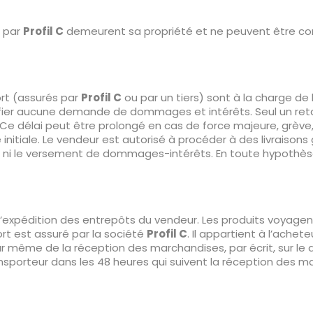
s par
Profil C
demeurent sa propriété et ne peuvent être comm
ort (assurés par
Profil C
ou par un tiers) sont à la charge de 
fier aucune demande de dommages et intérêts. Seul un retard 
e délai peut être prolongé en cas de force majeure, grève, i
itiale. Le vendeur est autorisé à procéder à des livraisons g
 ni le versement de dommages-intérêts. En toute hypothèse, l
s l’expédition des entrepôts du vendeur. Les produits voyagen
rt est assuré par la société
Profil C
. Il appartient à l’ach
our même de la réception des marchandises, par écrit, sur l
ransporteur dans les 48 heures qui suivent la réception des 