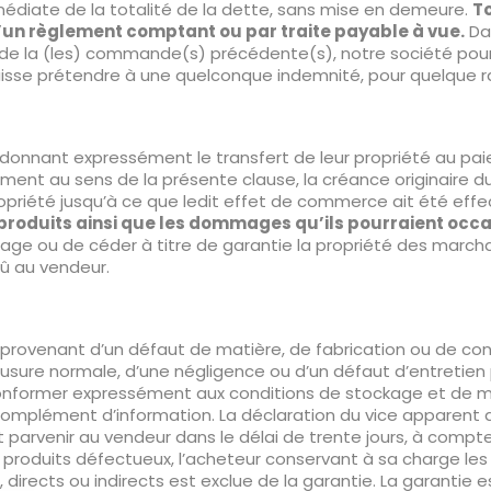
mmédiate de la totalité de la dette, sans mise en demeure.
To
 d’un règlement comptant ou par traite payable à vue.
Da
de la (les) commande(s) précédente(s), notre société pour
uisse prétendre à une quelconque indemnité, pour quelque ra
donnant expressément le transfert de leur propriété au paie
ment au sens de la présente clause, la créance originaire d
propriété jusqu’à ce que ledit effet de commerce ait été ef
 produits ainsi que les dommages qu’ils pourraient occas
age ou de céder à titre de garantie la propriété des marchan
dû au vendeur.
provenant d’un défaut de matière, de fabrication ou de conce
 l’usure normale, d’une négligence ou d’un défaut d’entretien 
onformer expressément aux conditions de stockage et de mise 
complément d’information. La déclaration du vice apparent do
 parvenir au vendeur dans le délai de trente jours, à compter
produits défectueux, l’acheteur conservant à sa charge les
 directs ou indirects est exclue de la garantie. La garantie 