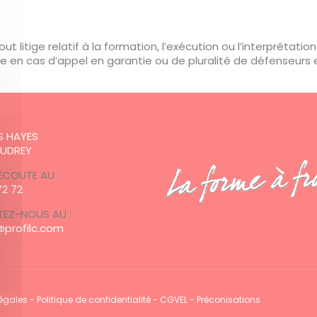
Tout litige relatif à la formation, l’exécution ou l’interprét
en cas d’appel en garantie ou de pluralité de défenseurs et
:
ES HAYES
AUDREY
ECOUTE AU :
72 72
EZ-NOUS AU :
profilc.com
légales
-
Politique de confidentialité
-
CGVEL
-
Préconisations