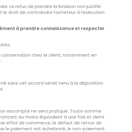
 Le refus de prendre la livraison non justifié
 le droit de contraindre l’acheteur à l’exécution
sément à prendre connaissance et respecter
atés.
u conservation chez le client, notamment en
.
é sans cet accord serait tenu à la disposition
r.
Aucun escompte ne sera pratiqué. Toute somme
montant au moins équivalent à une fois et demi
 par effet de commerce, le défaut de retour de
que le paiement est échelonné, le non-paiement