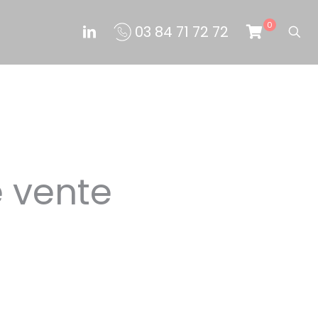
0
03 84 71 72 72
 vente