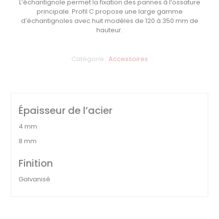
L’échantignole permet la fixation des pannes à l’ossature
principale. Profil C propose une large gamme
d’échantignoles avec huit modèles de 120 à 350 mm de
hauteur.
Catégorie :
Accessoires
Épaisseur de l’acier
4 mm
8 mm
Finition
Galvanisé