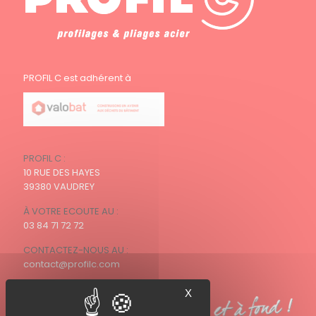
PROFIL C est adhérent à
PROFIL C :
10 RUE DES HAYES
39380 VAUDREY
À VOTRE ECOUTE AU :
03 84 71 72 72
CONTACTEZ-NOUS AU :
contact@profilc.com
X