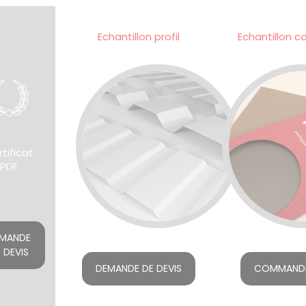
Echantillon profil
Echantillon c
tificat
PDF
MANDE
 DEVIS
DEMANDE DE DEVIS
COMMAND