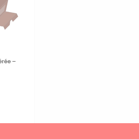
érée –