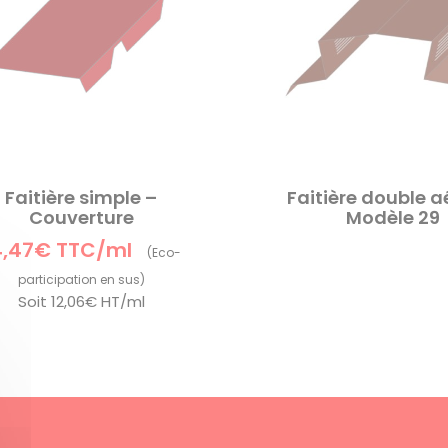
Faitière simple –
Faitière double a
Couverture
Modèle 29
4,47€ TTC/ml
Soit
12,06€ HT/ml
: