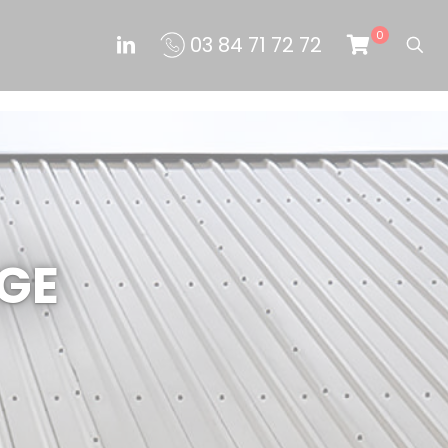
0
03 84 71 72 72
AGE