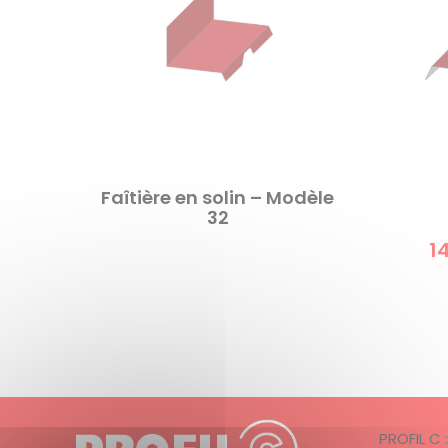
Faîtière en solin – Modèle
32
1
PROFIL C 