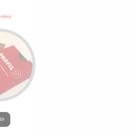
ouleur
ER