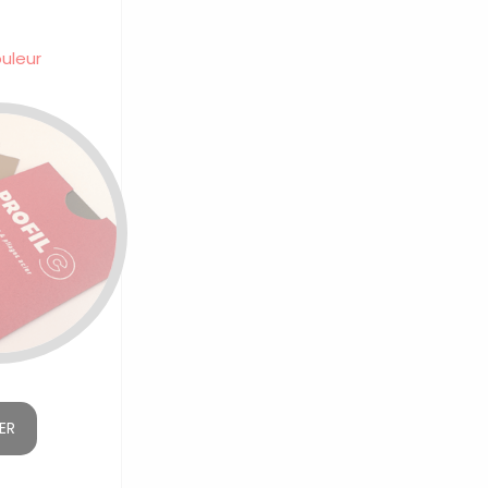
ouleur
ER