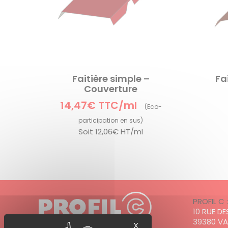
Faitière simple –
Fa
Couverture
14,47€ TTC/ml
Soit
12,06€ HT/ml
PROFIL C 
10 RUE D
39380 V
X