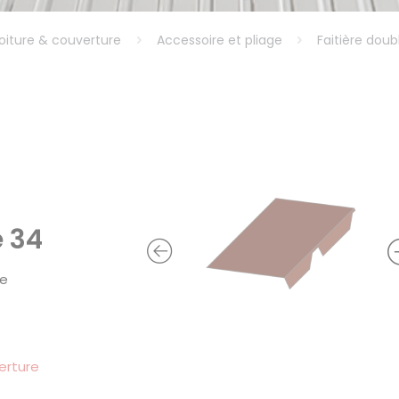
oiture & couverture
Accessoire et pliage
Faitière dou
e 34
re
erture