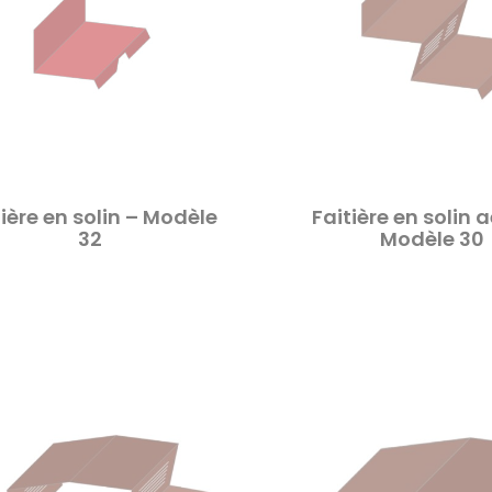
tière en solin – Modèle
Faitière en solin 
32
Modèle 30