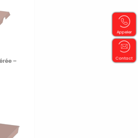
Appeler
Contact
aérée –