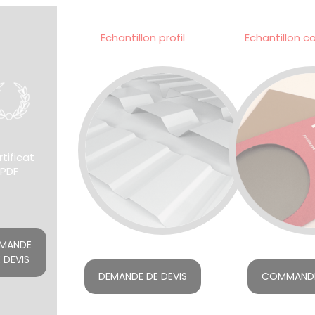
Echantillon profil
Echantillon c
tificat
PDF
MANDE
 DEVIS
DEMANDE DE DEVIS
COMMAND