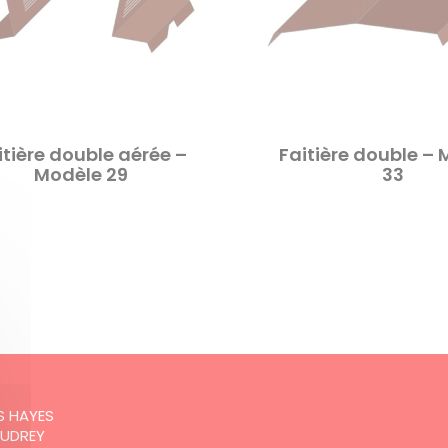
itière double aérée –
Faitière double –
Modèle 29
33
:
ES HAYES
AUDREY