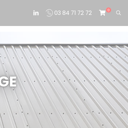
0
03 84 71 72 72
AGE