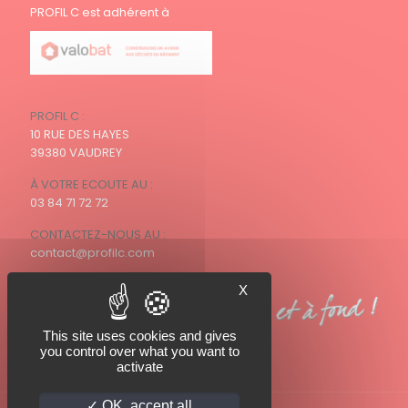
PROFIL C est adhérent à
PROFIL C :
10 RUE DES HAYES
39380 VAUDREY
À VOTRE ECOUTE AU :
03 84 71 72 72
CONTACTEZ-NOUS AU :
contact@profilc.com
X
This site uses cookies and gives
you control over what you want to
activate
OK, accept all