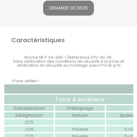
DEMANDE DE DEVIS
Caractéristiques
Norme NF P 34-205-1 (Référence DTU 40-35.
Sans vérification des conditions de sécurité à la pose et
vérification en sécurité au montage avec F=0 et q=0
<Faire défiler>
Face A extérieur
Galvanisation
Prélaquage
vide
Désignation
Nature
Epaisse
Z275
vide
vide
Z225
Polyester
5+20 
Z225
Polyester
5+30 