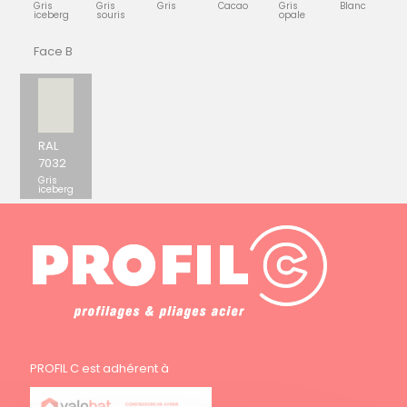
Gris
Gris
Gris
Cacao
Gris
Blanc
iceberg
souris
opale
Face B
RAL
7032
Gris
iceberg
PROFIL C est adhérent à