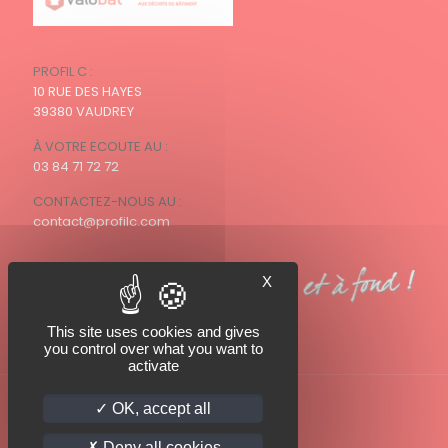
PROFIL C :
10 RUE DES HAYES
39380 VAUDREY
À VOTRE ECOUTE AU :
03 84 71 72 72
CONTACTEZ-NOUS AU :
contact@profilc.com
X
This site uses cookies and gives
you control over what you want to
activate
OK, accept all
Deny all cookies