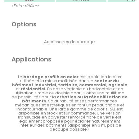
<Faire défiler>
Options
Accessoires de bardage
Applications
Le
bardage profilé en acier
est la solution la plus
utilisée et la mieux maîtrisée dans le
secteur du
bâtiment industriel
,
tertiaire
,
commercial
,
agricole
et
résidentiel
. En pose verticale ou horizontale et en
utilisation simple ou double peau, il offre une multitude
de possibilités pour la
création ou la réhabilitation de
bâtiments
. Sa durabilité et ses performances
mécaniques et esthétiques en font un produit fiable et
incontournable. Une large gamme de coloris RAL est
disponible en stock et sur commande. Une version
translucide en polyester renforcé fibre de verre est
également proposée pour éclairer naturellement
l’intérieur des bâtiments (disponible en 6 m, pas de
découpe possible).