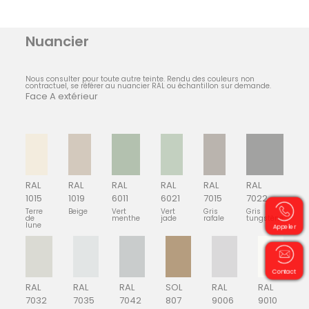
Nuancier
Nous consulter pour toute autre teinte. Rendu des couleurs non
contractuel, se référer au nuancier RAL ou échantillon sur demande.
Face A extérieur
RAL
RAL
RAL
RAL
RAL
RAL
1015
1019
6011
6021
7015
7022
Terre
Beige
Vert
Vert
Gris
Gris
de
menthe
jade
rafale
tungstène
lune
Appeler
Contact
RAL
RAL
RAL
SOL
RAL
RAL
7032
7035
7042
807
9006
9010