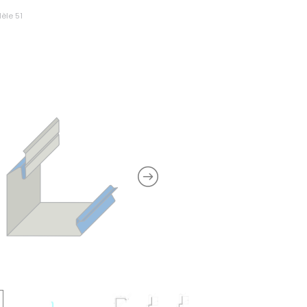
èle 51