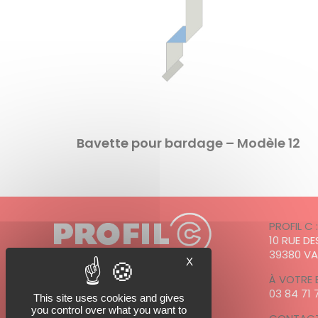
Bavette pour bardage – Modèle 12
PROFIL C 
10 RUE D
39380 V
X
À VOTRE 
03 84 71 
This site uses cookies and gives
PROFIL C est adhérent à
you control over what you want to