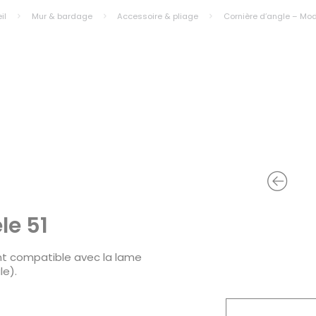
il
Mur & bardage
Accessoire & pliage
Cornière d’angle – Mod
le 51
nt compatible avec la lame
le).