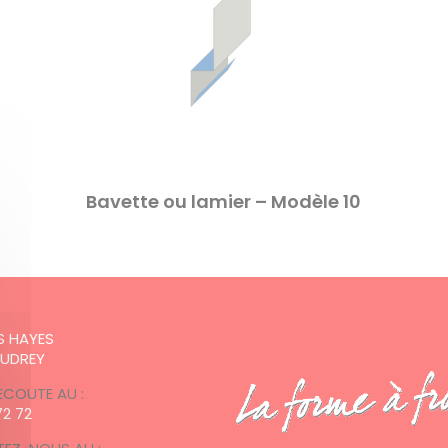
Bavette ou lamier – Modèle 10
:
ES HAYES
AUDREY
ECOUTE AU :
72 72