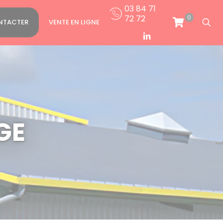
03 84 71
72 72
0
NTACTER
VENTE EN LIGNE
GE