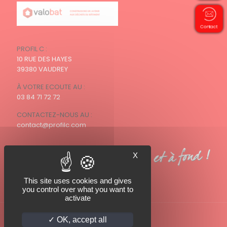
Contact
PROFIL C :
10 RUE DES HAYES
39380 VAUDREY
À VOTRE ECOUTE AU :
03 84 71 72 72
CONTACTEZ-NOUS AU :
contact@profilc.com
X
This site uses cookies and gives
you control over what you want to
activate
OK, accept all