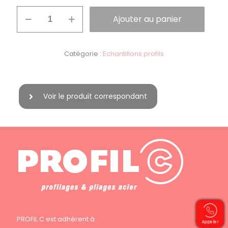
quantité
Ajouter au panier
de
Echantillon
profil
coffrage
Catégorie :
Echantillons profils
perdu
5.207.58
Voir le produit correspondant
PROFIL C est adhérent à
Appeler