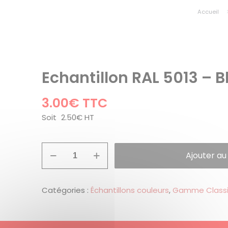
Accueil
Echantillon RAL 5013 – B
3.00
€
TTC
Soit
2.50
€
HT
quantité
Ajouter au
de
Echantillon
RAL
5013
Catégories :
Échantillons couleurs
,
Gamme Class
-
Bleu
cobalt