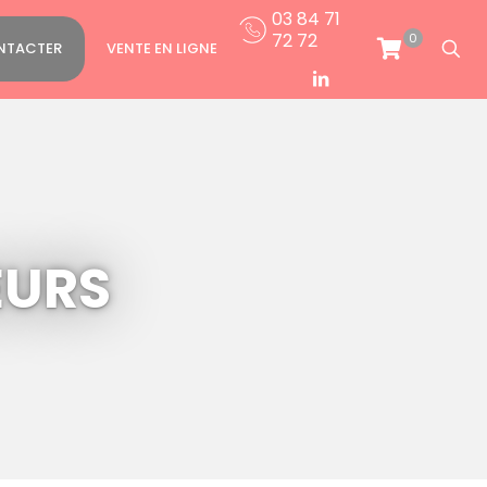
03 84 71
72 72
0
NTACTER
VENTE EN LIGNE
EURS