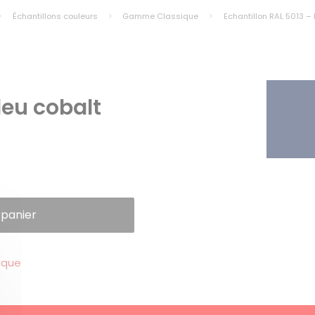
Échantillons couleurs
Gamme Classique
Echantillon RAL 5013 – 
leu cobalt
 panier
ique