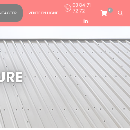
03 84 71
72 72
0
NTACTER
VENTE EN LIGNE
URE