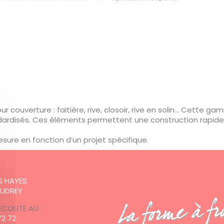
 couverture : faitière, rive, closoir, rive en solin… Cette g
ndardisés. Ces éléments permettent une construction rapide e
esure en fonction d’un projet spécifique.
:
ES HAYES
AUDREY
ECOUTE AU :
72 72