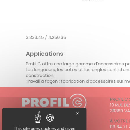
3.333.45 / 4.250.35
Applications
Profil C offre une large gamme d’accessoires pour
Les longueurs, les cotes et les angles sont sta
construction.
Travail à façon : fabrication d’accessoires sur m
PROFIL C 
10 RUE D
39380 V
X
À VOTRE 
03 84 71 
This site uses cookies and gives
PROFIL C est adhérent à