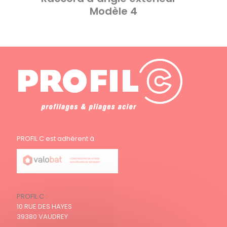
Modèle 4
PROFIL C est adhérent à
PROFIL C :
10 RUE DES HAYES
39380 VAUDREY