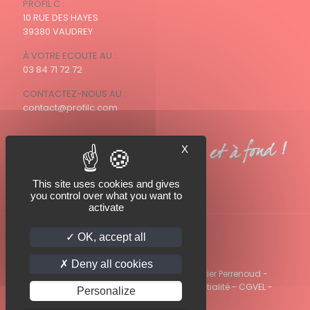
PROFIL C :
10 RUE DES HAYES
39380 VAUDREY
À VOTRE ECOUTE AU :
03 84 71 72 72
CONTACTEZ-NOUS AU :
contact@profilc.com
X
This site uses cookies and gives
you control over what you want to
activate
OK, accept all
Deny all cookies
© 2022 PROFIL C - Photos PROFIL C / Olivier Perrenoud -
Mentions légales
-
Politique de confidentialité
-
CGVEL
-
Personalize
Préconisations