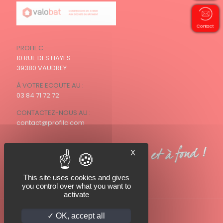
Contact
PROFIL C :
10 RUE DES HAYES
39380 VAUDREY
À VOTRE ECOUTE AU :
03 84 71 72 72
CONTACTEZ-NOUS AU :
contact@profilc.com
X
This site uses cookies and gives
you control over what you want to
activate
OK, accept all