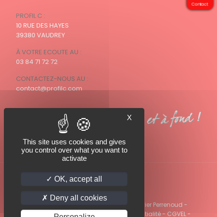
Contact
PROFIL C :
10 RUE DES HAYES
39380 VAUDREY
À VOTRE ECOUTE AU :
03 84 71 72 72
CONTACTEZ-NOUS AU :
contact@profilc.com
X
This site uses cookies and gives
you control over what you want to
activate
OK, accept all
Deny all cookies
© 2022 PROFIL C - Photos PROFIL C / Olivier Perrenoud -
Mentions légales
-
Politique de confidentialité
-
CGVEL
-
Personalize