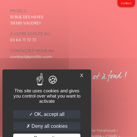
Contact
PROFIL C :
10 RUE DES HAYES
39380 VAUDREY
À VOTRE ECOUTE AU :
03 84 71 72 72
CONTACTEZ-NOUS AU :
contact@profilc.com
X
This site uses cookies and gives
you control over what you want to
activate
OK, accept all
Deny all cookies
© 2022 PROFIL C - Photos PROFIL C / Olivier Perrenoud -
Mentions légales
-
Politique de confidentialité
-
CGVEL
-