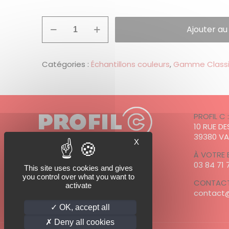
quantité
Ajouter au
de
Echantillon
RAL
7022
Catégories :
Échantillons couleurs
,
Gamme Class
-
Gris
terre
d'ombre
PROFIL C 
10 RUE D
39380 V
X
À VOTRE 
03 84 71 
This site uses cookies and gives
PROFIL C est adhérent à
you control over what you want to
CONTACT
activate
contact@
OK, accept all
Deny all cookies