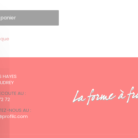
 panier
ique
:
ES HAYES
AUDREY
ECOUTE AU :
72 72
EZ-NOUS AU :
profilc.com