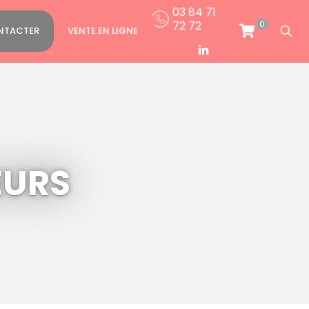
03 84 71
72 72
0
NTACTER
VENTE EN LIGNE
EURS