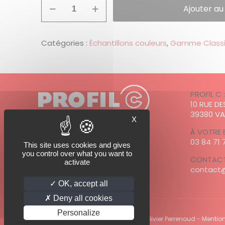
quantité
Ajouter au
de
Echantillon
RAL
9002
Catégories :
Échantillons couleurs
,
Gamme Class
-
Blanc
gris
PROFIL C 
10 RUE D
39380 V
X
À VOTRE 
03 84 71 
This site uses cookies and gives
PROFIL C est adhérent à
you control over what you want to
CONTACT
activate
contact@
OK, accept all
Deny all cookies
Personalize
© 2022 PROFIL C - Photos PROFIL C / Olivier Perrenoud -
Mention