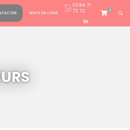
03 84 71
72 72
0
NTACTER
VENTE EN LIGNE
EURS