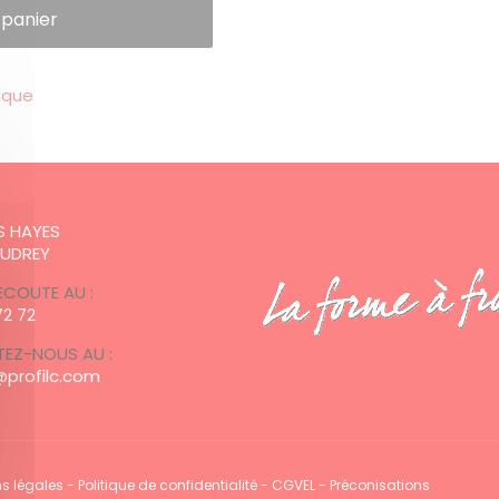
 panier
ique
:
ES HAYES
AUDREY
ECOUTE AU :
72 72
EZ-NOUS AU :
profilc.com
s légales
-
Politique de confidentialité
-
CGVEL
-
Préconisations