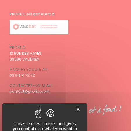
PROFIL C est adhérent à
PROFIL C :
10 RUE DES HAYES
39380 VAUDREY
À VOTRE ECOUTE AU :
03 84 71 72 72
CONTACTEZ-NOUS AU :
contact@profilc.com
X
This site uses cookies and gives
you control over what you want to